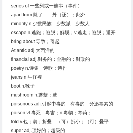
series of 一些列或一连串（事件）
apart from 除了……外（还）；此外
minority n.少数民族；少数派；少数人
escape n.逃跑；逃脱；解脱；v.逃走；逃脱；避开
bring about 导致；引起
Atlantic adj.大西洋的
financial adj.财务的；金融的；财政的
poetry n.诗集；诗歌；诗作
jeans n.牛仔裤
boot n.靴子
mushroom n.蘑菇；蕈
poisonous adj.引起中毒的；有毒的；分泌毒素的
poison vt.毒死；毒害；n.毒物；毒药；
fold v.包；裹；折叠；（可）折小；（可）叠平
super adj.顶好的；超级的