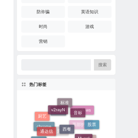
防诈骗
英语知识
时尚
游戏
营销
搜索
热门标签
v2rayN
标准
音标
Windows
厨艺
AList
西餐
股票
通达信
Mysql
chrome
面部护理