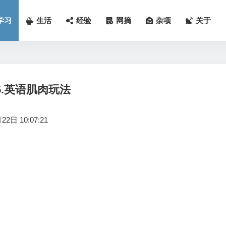
学习
生活
经验
网摘
杂项
关于
5.英语肌肉玩法
2日 10:07:21