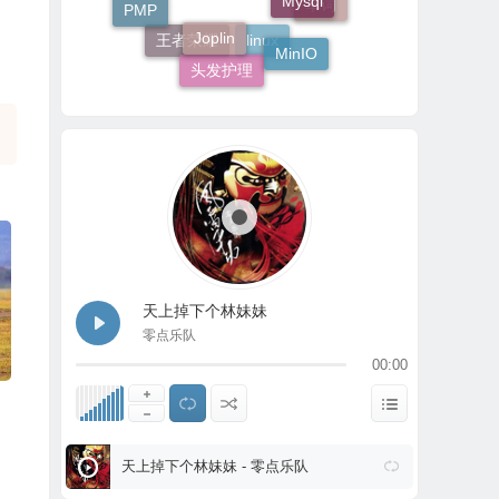
PMP
Joplin
爱情
单词
MinIO
王者荣耀
linux
头发护理
天上掉下个林妹妹
零点乐队
00:00
天上掉下个林妹妹 - 零点乐队