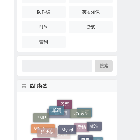
防诈骗
英语知识
时尚
游戏
营销
搜索
热门标签
单词
股票
v2rayN
厨艺
PMP
Mysql
面部护理
标准
通达信
西餐
Windows
爱情