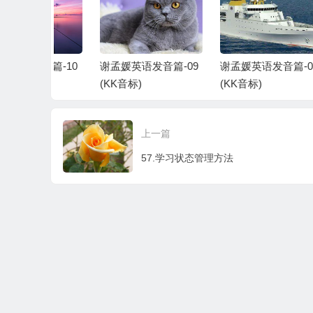
音篇-10
谢孟媛英语发音篇-09
谢孟媛英语发音篇-08
谢
(KK音标)
(KK音标)
(
上一篇
57.学习状态管理方法