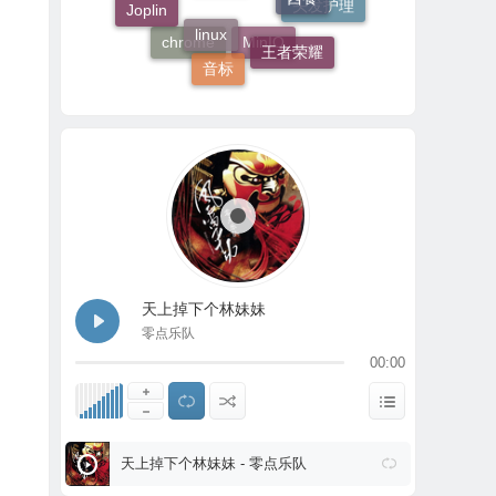
linux
Joplin
AList
头发护理
王者荣耀
chrome
音标
MinIO
天上掉下个林妹妹
零点乐队
00:00
天上掉下个林妹妹 - 零点乐队