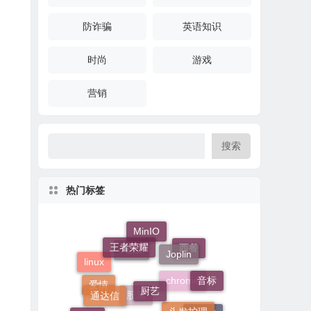
防诈骗
英语知识
时尚
游戏
营销
搜索
热门标签
MinIO
王者荣耀
Joplin
西餐
linux
AList
厨艺
音标
通达信
头发护理
爱情
chrome