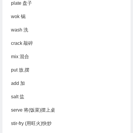
plate 盘子
wok 锅
wash 洗
crack 敲碎
mix 混合
put 放,摆
add 加
salt 盐
serve 将(饭菜)摆上桌
stir-fry (用旺火)快炒