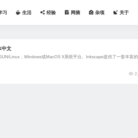
学习
生活
经验
网摘
杂项
关于
体中文
Linux，Windows或MacOS X系统平台。Inkscape提供了一套丰富
2