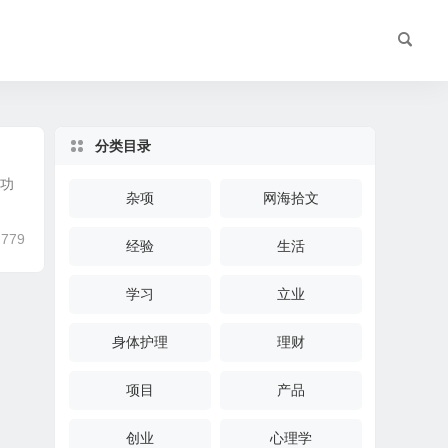
分类目录
的功
杂项
网海拾文
,779
经验
生活
学习
立业
身体护理
理财
项目
产品
创业
心理学