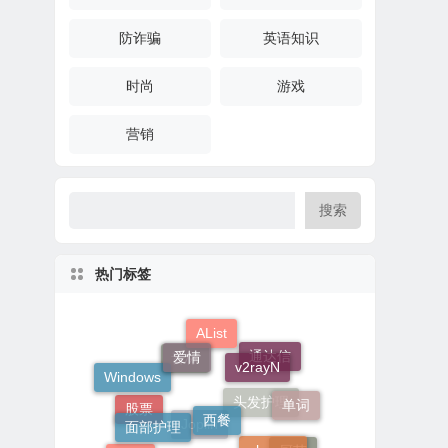
防诈骗
英语知识
时尚
游戏
营销
搜索
热门标签
AList
爱情
v2rayN
通达信
音标
Windows
单词
西餐
面部护理
头发护理
股票
chrome
Joplin