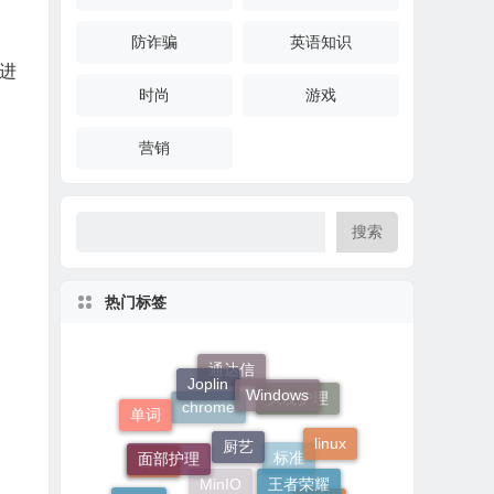
防诈骗
英语知识
拉进
时尚
游戏
营销
搜索
热门标签
Joplin
Windows
通达信
厨艺
单词
面部护理
头发护理
linux
王者荣耀
chrome
Mysql
PMP
音标