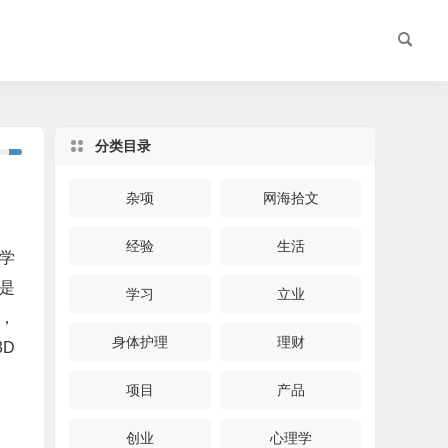
分类目录
杂项
网海拾文
经验
生活
庭学
 是
学习
立业
台，
身体护理
理财
3D
项目
产品
创业
心理学