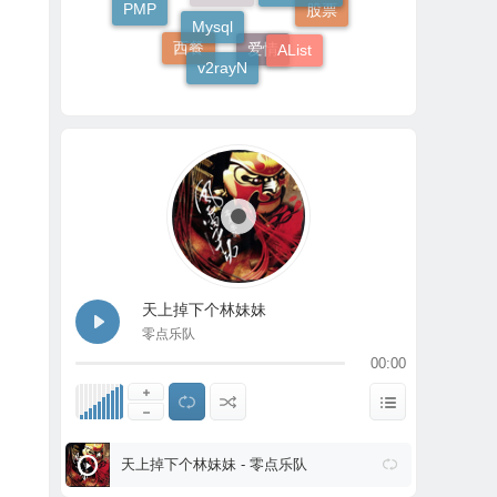
标准
股票
AList
MinIO
v2rayN
西餐
爱情
天上掉下个林妹妹
零点乐队
00:00
天上掉下个林妹妹 - 零点乐队