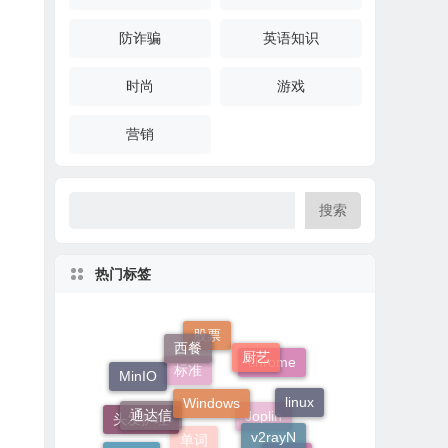
防诈骗
英语知识
时尚
游戏
营销
搜索
热门标签
西餐
厨艺
股票
Windows
MinIO
通达信
chrome
linux
v2rayN
标准
王者荣耀
头发护理
Mysql