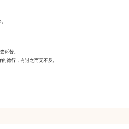
b。
友去诉苦。
一样的德行，有过之而无不及。