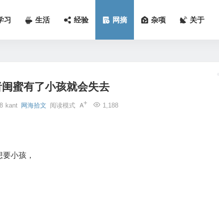
学习
生活
经验
网摘
杂项
关于
者闺蜜有了小孩就会失去
8
kant
网海拾文
阅读模式
1,188
想要小孩，