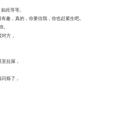
，如此等等。
很有趣，真的，你要信我，你也赶紧生吧。
B。
驳对方，
甚至拉屎，
再闪烁了，