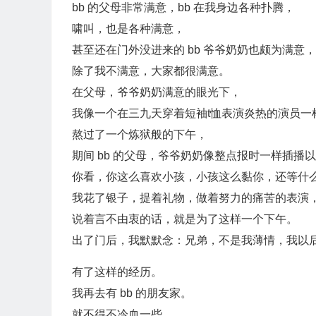
bb 的父母非常满意，bb 在我身边各种扑腾，
啸叫，也是各种满意，
甚至还在门外没进来的 bb 爷爷奶奶也颇为满意，
除了我不满意，大家都很满意。
在父母，爷爷奶奶满意的眼光下，
我像一个在三九天穿着短袖t恤表演炎热的演员一
熬过了一个炼狱般的下午，
期间 bb 的父母，爷爷奶奶像整点报时一样插播
你看，你这么喜欢小孩，小孩这么黏你，还等什
我花了银子，提着礼物，做着努力的痛苦的表演
说着言不由衷的话，就是为了这样一个下午。
出了门后，我默默念：兄弟，不是我薄情，我以
有了这样的经历。
我再去有 bb 的朋友家。
就不得不冷血一些。