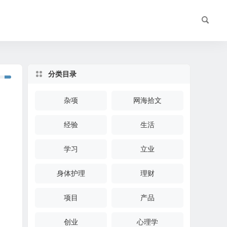
分类目录
杂项
网海拾文
经验
生活
学习
立业
身体护理
理财
项目
产品
创业
心理学