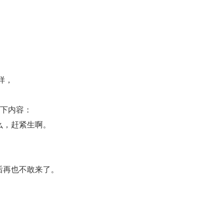
样，
以下内容：
么，赶紧生啊。
，
后再也不敢来了。