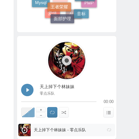
Joplin
PMP
音标
单词
面部护理
爱情
AList
天上掉下个林妹妹
零点乐队
00:00
天上掉下个林妹妹 - 零点乐队